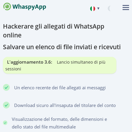
▾
English
Hackerare gli allegati di WhatsApp
Deutsch
online
Español
Salvare un elenco di file inviati e ricevuti
中文
L'aggiornamento 3.6:
Lancio simultaneo di più
Français
sessioni
Portuguese (Brazil)
हिन्दी
Un elenco recente dei file allegati ai messaggi
Italiano
Download sicuro all'insaputa del titolare del conto
Türkçe
Visualizzazione del formato, delle dimensioni e
dello stato del file multimediale