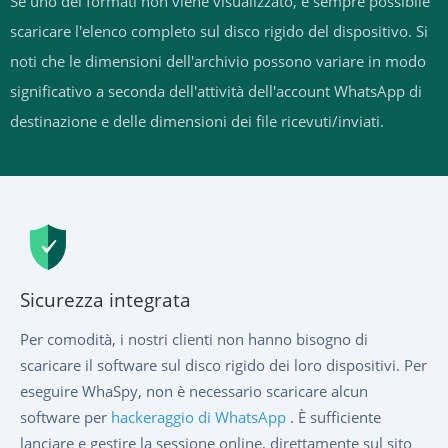
Se uno dei formati non viene visualizzato, è sempre possibile
scaricare l'elenco completo sul disco rigido del dispositivo. Si
noti che le dimensioni dell'archivio possono variare in modo
significativo a seconda dell'attività dell'account WhatsApp di
destinazione e delle dimensioni dei file ricevuti/inviati.
Sicurezza integrata
Per comodità, i nostri clienti non hanno bisogno di
scaricare il software sul disco rigido dei loro dispositivi. Per
eseguire WhaSpy, non è necessario scaricare alcun
software per
hackeraggio di WhatsApp
. È sufficiente
lanciare e gestire la sessione online, direttamente sul sito