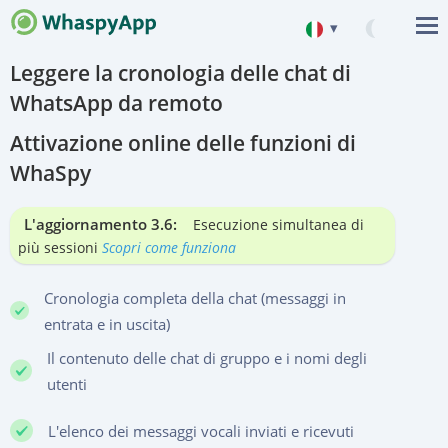
▾
Leggere la cronologia delle chat di
English
WhatsApp da remoto
Deutsch
Attivazione online delle funzioni di
Español
WhaSpy
中文
Français
L'aggiornamento 3.6:
Esecuzione simultanea di
più sessioni
Scopri come funziona
Portuguese (Brazil)
हिन्दी
Cronologia completa della chat (messaggi in
entrata e in uscita)
Italiano
Il contenuto delle chat di gruppo e i nomi degli
Türkçe
utenti
L'elenco dei messaggi vocali inviati e ricevuti