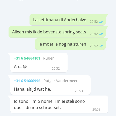
La settimana di Anderhalve
20:52
Alleen mis ik de bovenste spring seats
20:52
Ie moet ie nog na sturen
20:52
+31 6 54664101
Ruben
Ah...😂
20:52
+31 6 51666996
Rutger Vandermeer
Haha, altijd wat he.
20:53
Io sono il mio nome, i miei steli sono
quelli di uno schroefset.
20:53