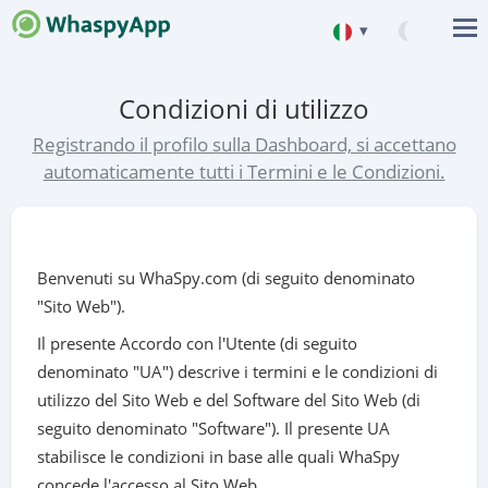
▾
English
Condizioni di utilizzo
Deutsch
Registrando il profilo sulla Dashboard, si accettano
Español
automaticamente tutti i Termini e le Condizioni.
中文
Français
Portuguese (Brazil)
Benvenuti su WhaSpy.com (di seguito denominato
"Sito Web").
हिन्दी
Il presente Accordo con l'Utente (di seguito
Italiano
denominato "UA") descrive i termini e le condizioni di
Türkçe
utilizzo del Sito Web e del Software del Sito Web (di
seguito denominato "Software"). Il presente UA
stabilisce le condizioni in base alle quali WhaSpy
concede l'accesso al Sito Web.